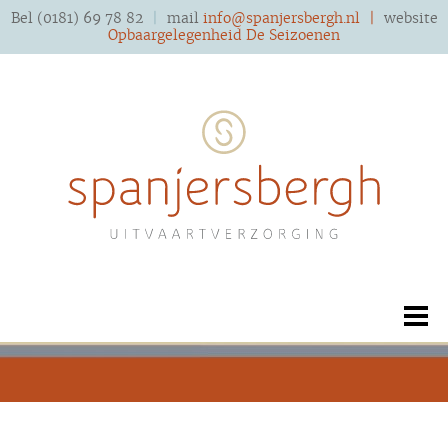
Bel (0181) 69 78 82
|
mail
info@spanjersbergh.nl
|
website
Opbaargelegenheid De Seizoenen